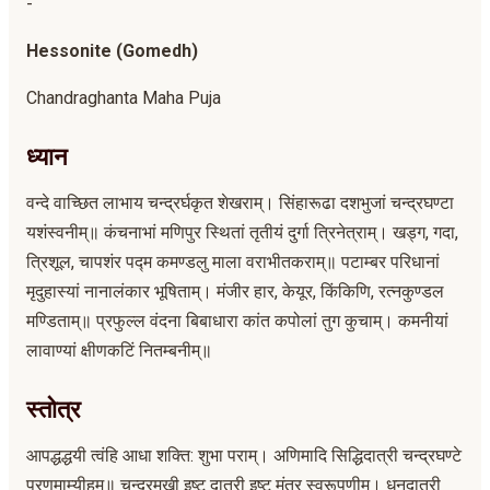
-
Hessonite (Gomedh)
Chandraghanta Maha Puja
ध्यान
वन्दे वाच्छित लाभाय चन्द्रर्घकृत शेखराम्। सिंहारूढा दशभुजां चन्द्रघण्टा
यशंस्वनीम्॥ कंचनाभां मणिपुर स्थितां तृतीयं दुर्गा त्रिनेत्राम्। खड्ग, गदा,
त्रिशूल, चापशंर पद्म कमण्डलु माला वराभीतकराम्॥ पटाम्बर परिधानां
मृदुहास्यां नानालंकार भूषिताम्। मंजीर हार, केयूर, किंकिणि, रत्नकुण्डल
मण्डिताम्॥ प्रफुल्ल वंदना बिबाधारा कांत कपोलां तुग कुचाम्। कमनीयां
लावाण्यां क्षीणकटिं नितम्बनीम्॥
स्तोत्र
आपद्धद्धयी त्वंहि आधा शक्ति: शुभा पराम्। अणिमादि सिद्धिदात्री चन्द्रघण्टे
प्रणमाम्यीहम्॥ चन्द्रमुखी इष्ट दात्री इष्ट मंत्र स्वरूपणीम्। धनदात्री